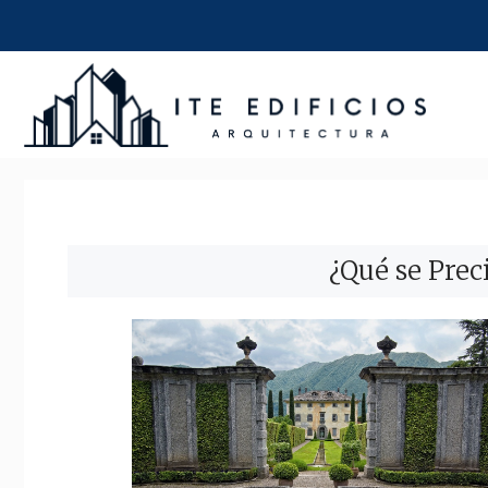
Saltar
al
contenido
¿Qué se Prec