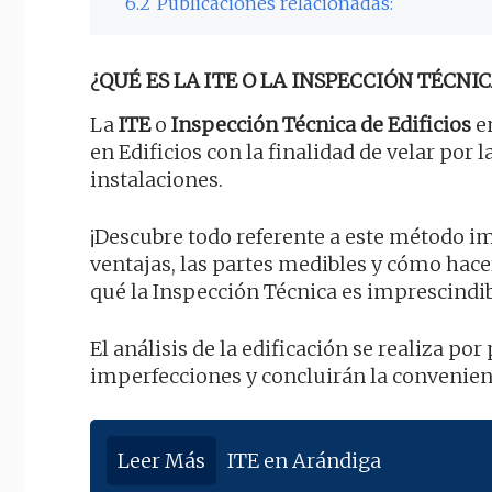
6.2
Publicaciones relacionadas:
¿QUÉ ES LA ITE O LA INSPECCIÓN TÉCNIC
La
ITE
o
Inspección Técnica de Edificios
en
en Edificios con la finalidad de velar por
instalaciones.
¡Descubre todo referente a este método im
ventajas, las partes medibles y cómo ha
qué la Inspección Técnica es imprescindib
El análisis de la edificación se realiza 
imperfecciones y concluirán la convenienc
Leer Más
ITE en Arándiga