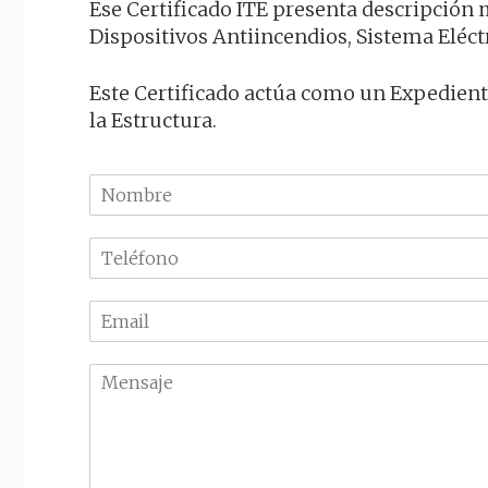
Ese Certificado ITE presenta descripción 
Dispositivos Antiincendios, Sistema Eléc
Este Certificado actúa como un Expedient
la Estructura.
N
o
m
T
b
e
r
l
e
E
é
m
f
a
o
M
i
n
e
l
o
n
*
*
s
a