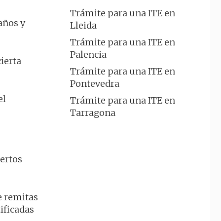
Trámite para una ITE en
años y
Lleida
Trámite para una ITE en
Palencia
ierta
Trámite para una ITE en
Pontevedra
el
Trámite para una ITE en
Tarragona
iertos
e remitas
ificadas