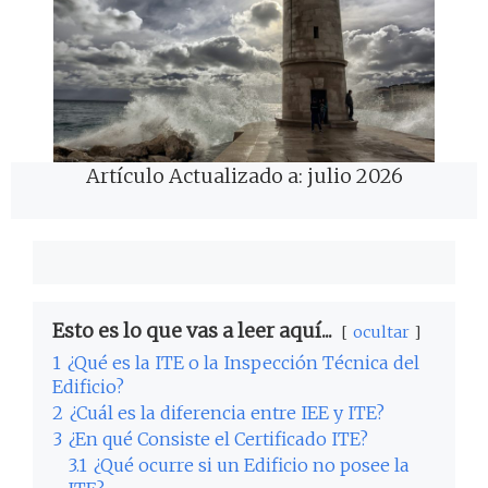
Artículo Actualizado a: julio 2026
Esto es lo que vas a leer aquí...
ocultar
1
¿Qué es la ITE o la Inspección Técnica del
Edificio?
2
¿Cuál es la diferencia entre IEE y ITE?
3
¿En qué Consiste el Certificado ITE?
3.1
¿Qué ocurre si un Edificio no posee la