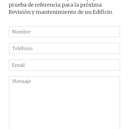
prueba de referencia para la próxima
Revisión y mantenimiento de un Edificio.
N
o
m
T
b
e
r
l
e
E
é
m
f
a
o
M
i
n
e
l
o
n
*
*
s
a
j
e