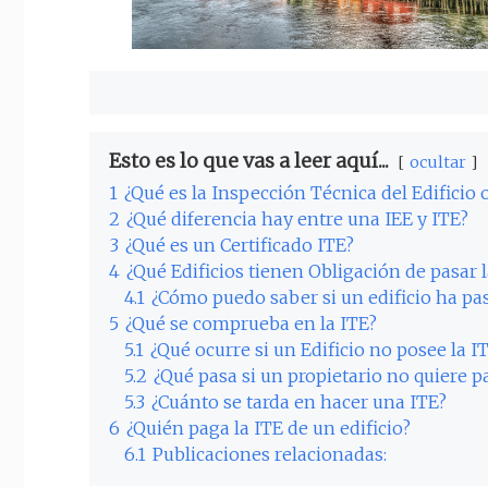
Esto es lo que vas a leer aquí...
ocultar
1
¿Qué es la Inspección Técnica del Edificio 
2
¿Qué diferencia hay entre una IEE y ITE?
3
¿Qué es un Certificado ITE?
4
¿Qué Edificios tienen Obligación de pasar l
4.1
¿Cómo puedo saber si un edificio ha pa
5
¿Qué se comprueba en la ITE?
5.1
¿Qué ocurre si un Edificio no posee la I
5.2
¿Qué pasa si un propietario no quiere pa
5.3
¿Cuánto se tarda en hacer una ITE?
6
¿Quién paga la ITE de un edificio?
6.1
Publicaciones relacionadas: