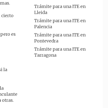
emas.
Trámite para una ITE en
Lleida
 cierto
Trámite para una ITE en
Palencia
 pero es
Trámite para una ITE en
Pontevedra
Trámite para una ITE en
Tarragona
i la
la
nculante
 otras.