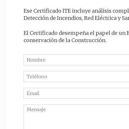
Ese Certificado ITE incluye análisis compl
Detección de Incendios, Red Eléctrica y Sa
El Certificado desempeña el papel de un 
conservación de la Construcción.
N
o
m
T
b
e
r
l
e
E
é
m
f
a
o
M
i
n
e
l
o
n
*
*
s