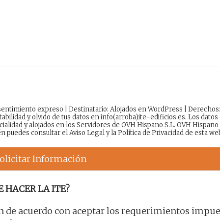
onsentimiento expreso | Destinatario: Alojados en WordPress | Derechos
tabilidad y olvido de tus datos en info(arroba)ite-edificios.es. Los datos
cialidad y alojados en los Servidores de OVH Hispano S.L. OVH Hispano
én puedes consultar el
Aviso Legal
y la
Política de Privacidad
de esta we
olicitar Información
E HACER LA ITE?
án de acuerdo con aceptar los requerimientos impue