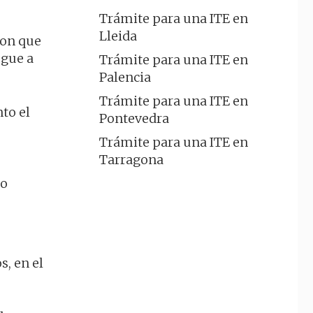
Trámite para una ITE en
Lleida
con que
egue a
Trámite para una ITE en
Palencia
Trámite para una ITE en
nto el
Pontevedra
Trámite para una ITE en
Tarragona
 o
s, en el