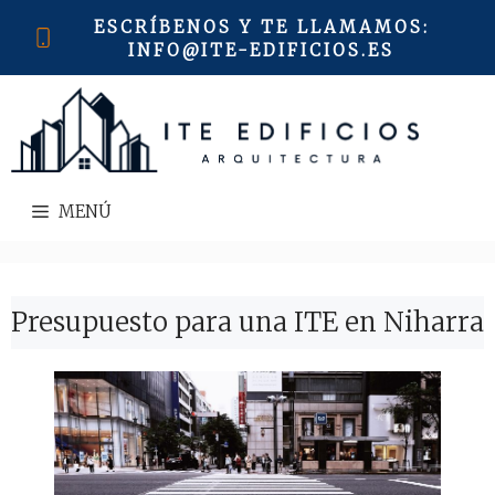
Saltar
ESCRÍBENOS Y TE LLAMAMOS
:
al
INFO@ITE-EDIFICIOS.ES
contenido
MENÚ
Presupuesto para una ITE en Niharra