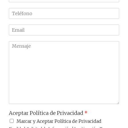
o
m
T
b
e
r
l
e
E
é
m
f
a
o
M
i
n
e
l
o
n
*
*
s
a
j
e
Aceptar Política de Privacidad
*
Marcar y Aceptar Política de Privacidad