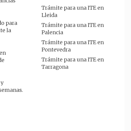
ancias
Trámite para una ITE en
Lleida
do para
Trámite para una ITE en
te la
Palencia
Trámite para una ITE en
Pontevedra
 en
Trámite para una ITE en
de
Tarragona
 y
 semanas.