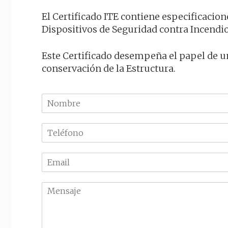
El Certificado ITE contiene especificacio
Dispositivos de Seguridad contra Incendios
Este Certificado desempeña el papel de un
conservación de la Estructura.
N
o
m
T
b
e
r
l
e
E
é
m
f
a
o
M
i
n
e
l
o
n
*
*
s