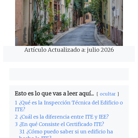
Artículo Actualizado a: julio 2026
Esto es lo que vas a leer aquí...
ocultar
1
¿Qué es la Inspección Técnica del Edificio o
ITE?
2
¿Cuál es la diferencia entre ITE y IEE?
3
¿En qué Consiste el Certificado ITE?
3.1
¿Cómo puedo saber si un edificio ha