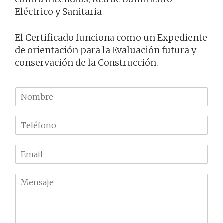
Eléctrico y Sanitaria
El Certificado funciona como un Expediente
de orientación para la Evaluación futura y
conservación de la Construcción.
N
o
m
T
b
e
r
l
e
E
é
m
f
a
o
M
i
n
e
l
o
n
*
*
s