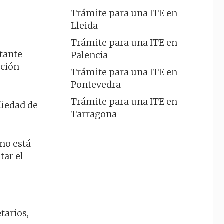
Trámite para una ITE en
Lleida
Trámite para una ITE en
rtante
Palencia
cción
Trámite para una ITE en
Pontevedra
Trámite para una ITE en
güedad de
Tarragona
no está
tar el
tarios,