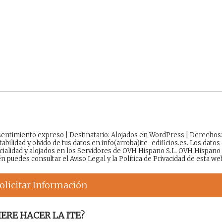
onsentimiento expreso | Destinatario: Alojados en WordPress | Derechos
tabilidad y olvido de tus datos en info(arroba)ite-edificios.es. Los datos
cialidad y alojados en los Servidores de OVH Hispano S.L. OVH Hispano
én puedes consultar el
Aviso Legal
y la
Política de Privacidad
de esta we
olicitar Información
ERE HACER LA ITE?