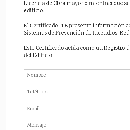
Licencia de Obra mayor o mientras que se 
edificio.
El Certificado ITE presenta información ac
Sistemas de Prevención de Incendios, Red
Este Certificado actúa como un Registro 
del Edificio.
N
o
m
T
b
e
r
l
e
E
é
m
f
a
o
M
i
n
e