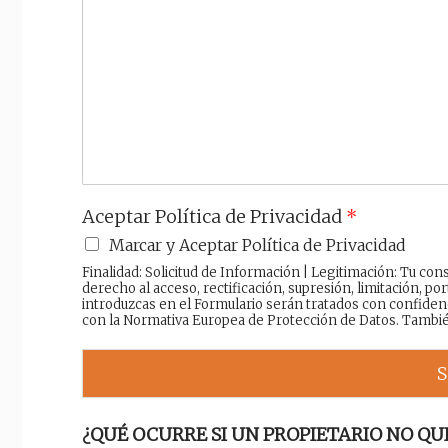
l
o
n
*
*
s
a
j
e
Aceptar Política de Privacidad
*
Marcar y Aceptar Política de Privacidad
Finalidad: Solicitud de Información | Legitimación: Tu c
derecho al acceso, rectificación, supresión, limitación, por
introduzcas en el Formulario serán tratados con confiden
con la Normativa Europea de Protección de Datos. Tambi
S
¿QUÉ OCURRE SI UN PROPIETARIO NO QUI