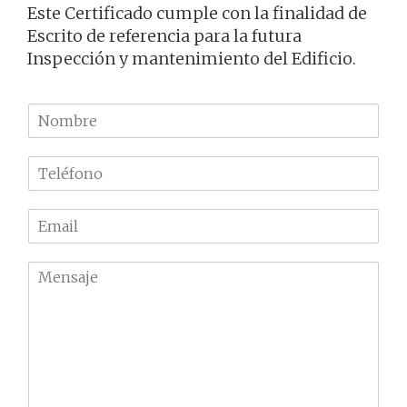
Este Certificado cumple con la finalidad de
Escrito de referencia para la futura
Inspección y mantenimiento del Edificio.
N
o
m
T
b
e
r
l
e
E
é
m
f
a
o
M
i
n
e
l
o
n
*
*
s
a
j
e