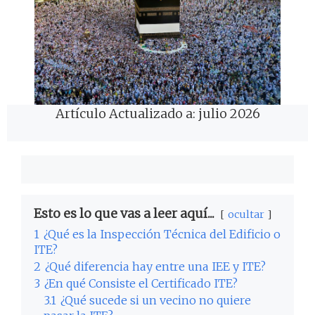
Artículo Actualizado a: julio 2026
Esto es lo que vas a leer aquí...
ocultar
1
¿Qué es la Inspección Técnica del Edificio o
ITE?
2
¿Qué diferencia hay entre una IEE y ITE?
3
¿En qué Consiste el Certificado ITE?
3.1
¿Qué sucede si un vecino no quiere