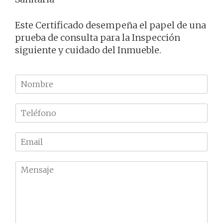
Este Certificado desempeña el papel de una
prueba de consulta para la Inspección
siguiente y cuidado del Inmueble.
N
o
m
T
b
e
r
l
e
E
é
m
f
a
o
M
i
n
e
l
o
n
*
*
s
a