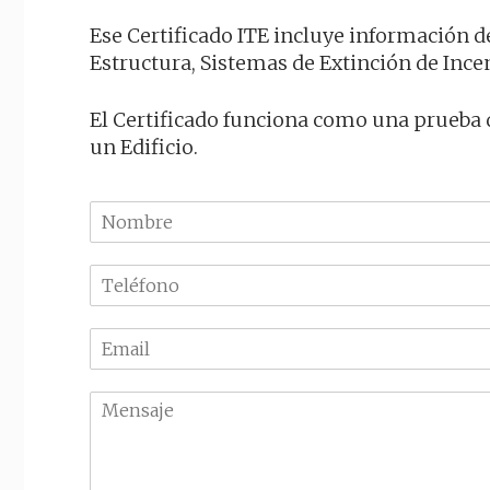
Ese Certificado ITE incluye información de
Estructura, Sistemas de Extinción de Incen
El Certificado funciona como una prueba 
un Edificio.
N
o
m
T
b
e
r
l
e
E
é
m
f
a
o
M
i
n
e
l
o
n
*
*
s