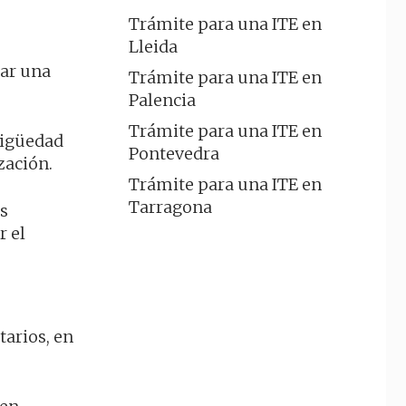
Trámite para una ITE en
Lleida
bar una
Trámite para una ITE en
Palencia
Trámite para una ITE en
tigüedad
Pontevedra
zación.
Trámite para una ITE en
Tarragona
os
r el
arios, en