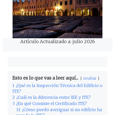
Artículo Actualizado a: julio 2026
Esto es lo que vas a leer aquí...
ocultar
1
¿Qué es la Inspección Técnica del Edificio o
ITE?
2
¿Cuál es la diferencia entre IEE y ITE?
3
¿En qué Consiste el Certificado ITE?
3.1
¿Cómo puedo averiguar si un edificio ha