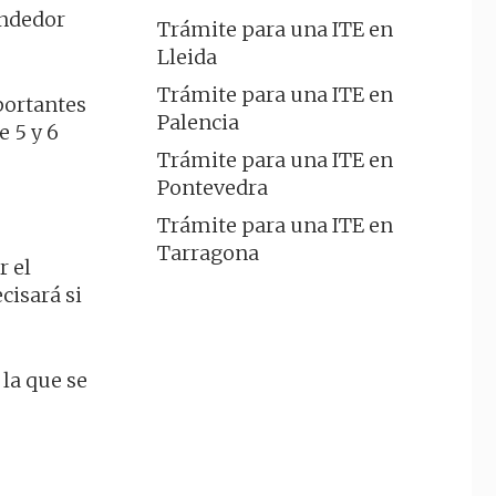
endedor
Trámite para una ITE en
Lleida
Trámite para una ITE en
portantes
Palencia
e 5 y 6
Trámite para una ITE en
Pontevedra
Trámite para una ITE en
Tarragona
r el
cisará si
 la que se