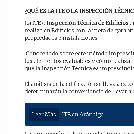
¿QUÉ ES LA ITE O LA INSPECCIÓN TÉCNIC
La
ITE
o
Inspección Técnica de Edificios
en
realiza en Edificios con la meta de garan
propiedades e instalaciones.
¡Conoce todo sobre este método imprescind
los elementos evaluables y cómo realiza
qué la Inspección Técnica es imprescindib
El análisis de la edificación se lleva a ca
determinarán la conveniencia de llevar a
Leer Más
ITE en Arándiga
La supervisión de la propiedad tiene como