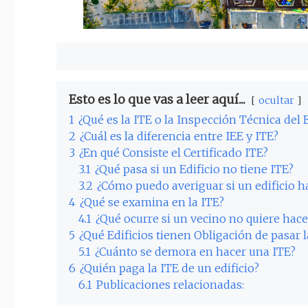
Esto es lo que vas a leer aquí...
ocultar
1
¿Qué es la ITE o la Inspección Técnica del E
2
¿Cuál es la diferencia entre IEE y ITE?
3
¿En qué Consiste el Certificado ITE?
3.1
¿Qué pasa si un Edificio no tiene ITE?
3.2
¿Cómo puedo averiguar si un edificio h
4
¿Qué se examina en la ITE?
4.1
¿Qué ocurre si un vecino no quiere hace
5
¿Qué Edificios tienen Obligación de pasar l
5.1
¿Cuánto se demora en hacer una ITE?
6
¿Quién paga la ITE de un edificio?
6.1
Publicaciones relacionadas: