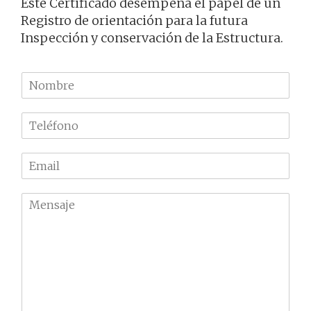
Este Certificado desempeña el papel de un
Registro de orientación para la futura
Inspección y conservación de la Estructura.
N
o
m
T
b
e
r
l
e
E
é
m
f
a
o
M
i
n
e
l
o
n
*
*
s
a
j
e