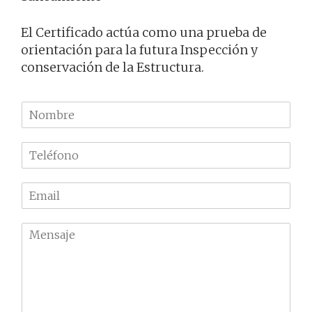
El Certificado actúa como una prueba de
orientación para la futura Inspección y
conservación de la Estructura.
N
o
m
T
b
e
r
l
e
E
é
m
f
a
o
M
i
n
e
l
o
n
*
*
s
a
j