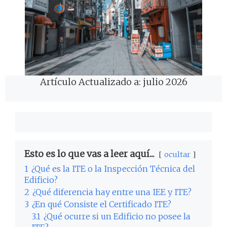
Artículo Actualizado a: julio 2026
Esto es lo que vas a leer aquí...
ocultar
1
¿Qué es la ITE o la Inspección Técnica del
Edificio?
2
¿Qué diferencia hay entre una IEE y ITE?
3
¿En qué Consiste el Certificado ITE?
3.1
¿Qué ocurre si un Edificio no posee la