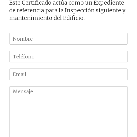
Este Certificado actúa como un Expediente
de referencia para la Inspección siguiente y
mantenimiento del Edificio.
N
o
m
T
b
e
r
l
e
E
é
m
f
a
o
M
i
n
e
l
o
n
*
*
s
a
j
e