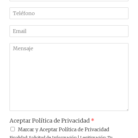
m
T
b
e
r
l
e
E
é
m
f
a
o
M
i
n
e
l
o
n
*
*
s
a
j
e
Aceptar Política de Privacidad
*
Marcar y Aceptar Política de Privacidad
Finalidad: Solicitud de Información | Legitimación: Tu