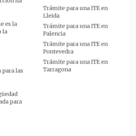
ucción ha
Trámite para una ITE en
Lleida
e es la
Trámite para una ITE en
 la
Palencia
Trámite para una ITE en
Pontevedra
Trámite para una ITE en
Tarragona
 para las
igüedad
ada para