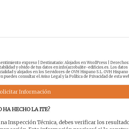
onsentimiento expreso | Destinatario: Alojados en WordPress | Derechos
tabilidad y olvido de tus datos en info(arroba)ite-edificios.es. Los datos
cialidad y alojados en los Servidores de OVH Hispano S.L. OVH Hispano
én puedes consultar el
Aviso Legal
y la
Política de Privacidad
de esta we
olicitar Información
O HA HECHO LA ITE?
 una Inspección Técnica, debes verificar los resultad