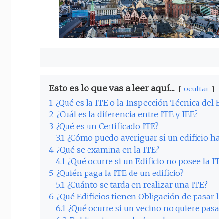
Esto es lo que vas a leer aquí...
ocultar
1
¿Qué es la ITE o la Inspección Técnica del E
2
¿Cuál es la diferencia entre ITE y IEE?
3
¿Qué es un Certificado ITE?
3.1
¿Cómo puedo averiguar si un edificio ha
4
¿Qué se examina en la ITE?
4.1
¿Qué ocurre si un Edificio no posee la I
5
¿Quién paga la ITE de un edificio?
5.1
¿Cuánto se tarda en realizar una ITE?
6
¿Qué Edificios tienen Obligación de pasar l
6.1
¿Qué ocurre si un vecino no quiere pasa