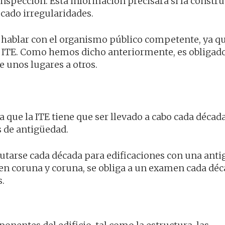
nspección. Esta información precisará si la constr
icado irregularidades.
 hablar con el organismo público competente, ya qu
as ITE. Como hemos dicho anteriormente, es obligado
e unos lugares a otros.
 que la ITE tiene que ser llevado a cabo cada década
 de antigüedad.
cutarse cada década para edificaciones con una ant
n coruna y coruna, se obliga a un examen cada déc
s.