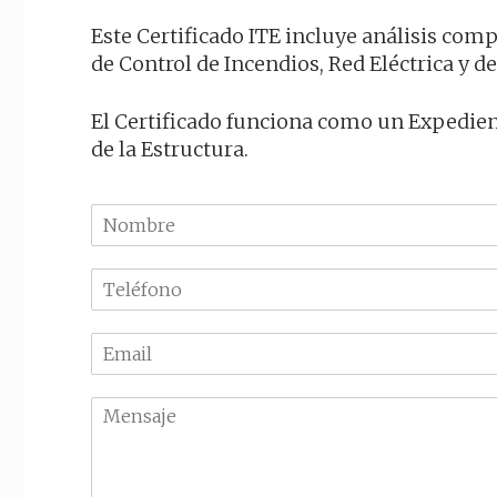
Este Certificado ITE incluye análisis com
de Control de Incendios, Red Eléctrica y 
El Certificado funciona como un Expedient
de la Estructura.
N
o
m
T
b
e
r
l
e
E
é
m
f
a
o
M
i
n
e
l
o
n
*
*
s