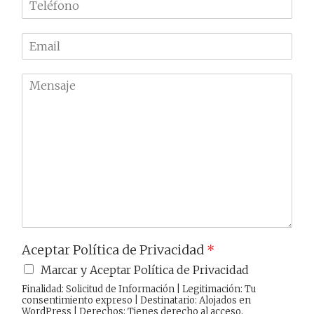
b
e
r
l
e
E
é
m
f
a
o
M
i
n
e
l
o
n
*
*
s
a
j
e
Aceptar Política de Privacidad
*
Marcar y Aceptar Política de Privacidad
Finalidad: Solicitud de Información | Legitimación: Tu
consentimiento expreso | Destinatario: Alojados en
WordPress | Derechos: Tienes derecho al acceso,