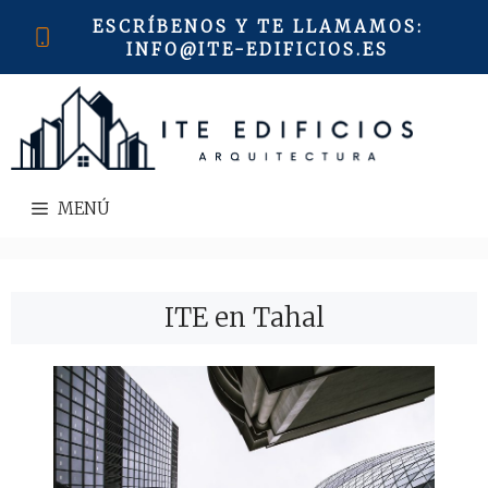
Saltar
ESCRÍBENOS Y TE LLAMAMOS
:
al
INFO@ITE-EDIFICIOS.ES
contenido
MENÚ
ITE en Tahal